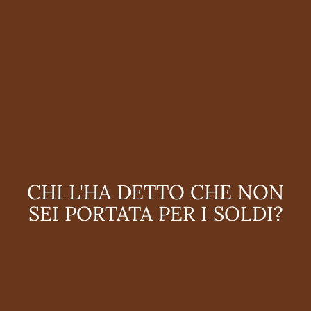
CHI L'HA DETTO CHE NON
SEI PORTATA PER I SOLDI?
Partiamo da dove sei adesso:
Darti uno stipendio mensile dignitoso
Capire dove vanno a finire i tuoi soldi