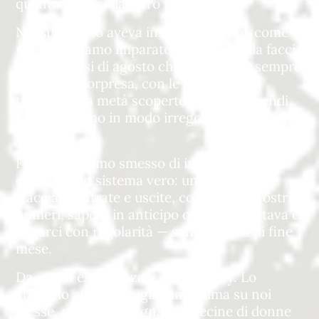
quanto potersi davvero pagare.
Nessuno ce lo aveva insegnato. E noi, come
molte, abbiamo imparato sbattendoci la faccia
— con i mesi di agosto che arrivavano sempre
come una sorpresa, con le tasse che
trovavamo a metà scoperte, con gli stipendi
che ci davamo in modo irregolare e un po’ a
caso.
Finché abbiamo smesso di improvvisare e
costruito un sistema vero: un modo per
tracciare entrate e uscite, conoscere i nostri
numeri, sapere in anticipo cosa ci aspettava e
pagarci con regolarità — senza l’ansia di fine
mese.
Da quella esperienza è nato Money. Lo
abbiamo affinato negli anni, prima su noi
stesse, poi accompagnando decine di donne