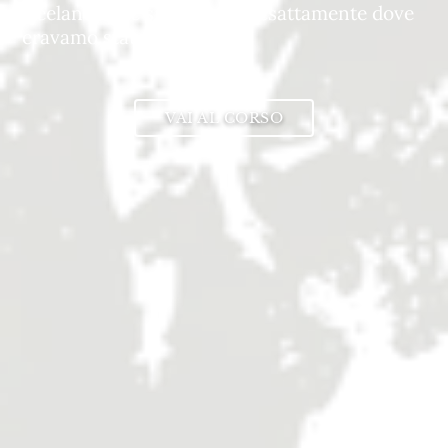
freelance che si trovavano esattamente dove
eravamo state noi.
VAI AL CORSO