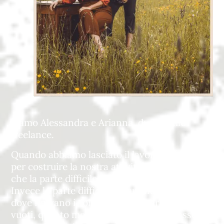
Siamo Alessandra e Arianna, due sorelle
freelance.
Quando abbiamo lasciato il lavoro dipendente
per costruire la nostra attività, pensavamo
che la parte difficile fosse trovare i clienti.
Invece la parte difficile era un’altra: capire
dove finivano i soldi, come prepararsi ai mesi
vuoti, quanto mettere da parte per le tasse,