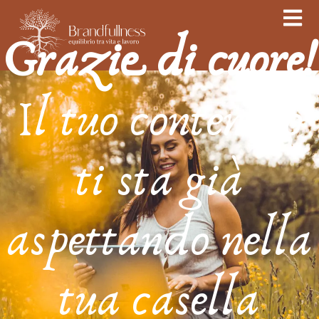
Grazie di cuore!
Il tuo contenuto
ti sta già
aspettando nella
tua casella